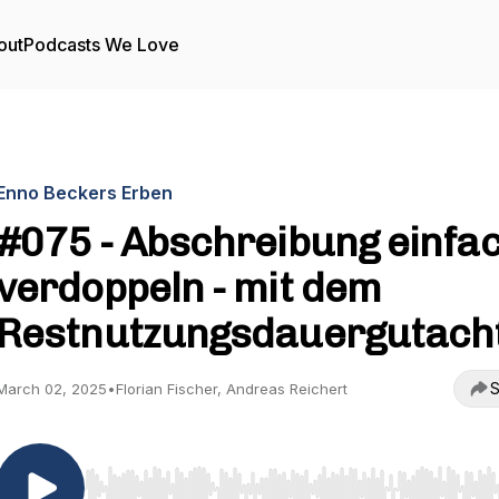
out
Podcasts We Love
Enno Beckers Erben
#075 - Abschreibung einfa
verdoppeln - mit dem
Restnutzungsdauergutach
S
March 02, 2025
•
Florian Fischer, Andreas Reichert