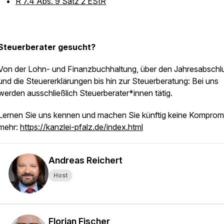
R 7.4 Abs. 9 Satz 2 EStR
Steuerberater gesucht?
Von der Lohn- und Finanzbuchhaltung, über den Jahresabschl
und die Steuererklärungen bis hin zur Steuerberatung: Bei uns
werden ausschließlich Steuerberater*innen tätig.
Lernen Sie uns kennen und machen Sie künftig keine Komprom
mehr:
https://kanzlei-pfalz.de/index.html
Andreas Reichert
Host
Florian Fischer