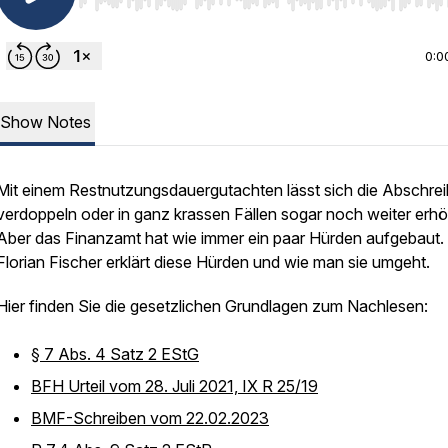
Use Left/Right to seek, Home/End to jump to start o
0:0
Show Notes
Mit einem Restnutzungsdauergutachten lässt sich die Abschre
verdoppeln oder in ganz krassen Fällen sogar noch weiter erh
Aber das Finanzamt hat wie immer ein paar Hürden aufgebaut.
Florian Fischer erklärt diese Hürden und wie man sie umgeht.
Hier finden Sie die gesetzlichen Grundlagen zum Nachlesen:
§ 7 Abs. 4 Satz 2 EStG
BFH Urteil vom 28. Juli 2021, IX R 25/19
BMF-Schreiben vom 22.02.2023