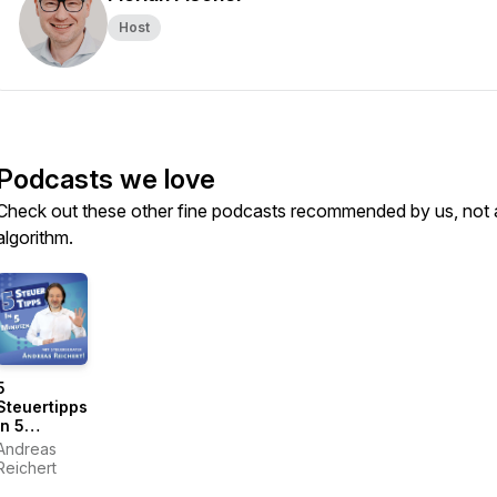
Host
Podcasts we love
Check out these other fine podcasts recommended by us, not 
algorithm.
5
Steuertipps
in 5
Minuten
Andreas
Reichert