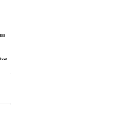
uss
isse