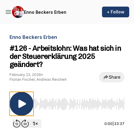
+ Follow
Enno Beckers Erben
Enno Beckers Erben
#126 - Arbeitslohn: Was hat sich in
der Steuererklärung 2025
geändert?
February 22, 2026
•
Share
Florian Fischer, Andreas Reichert
Use Left/Right to seek, Home/End to jump to st
0:00
|
33:37