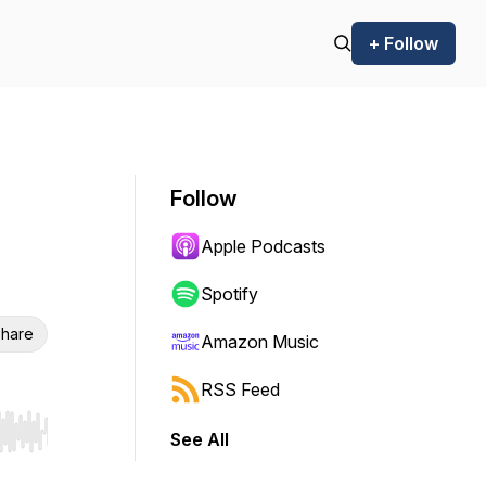
+ Follow
Follow
Apple Podcasts
Spotify
hare
Amazon Music
RSS Feed
See All
r end. Hold shift to jump forward or backward.