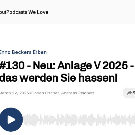
out
Podcasts We Love
Enno Beckers Erben
#130 - Neu: Anlage V 2025 -
das werden Sie hassen!
S
March 22, 2026
•
Florian Fischer, Andreas Reichert
Use Left/Right to seek, Home/End to jump to start o