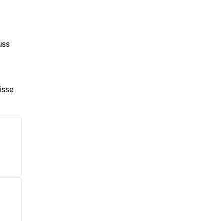
uss
isse