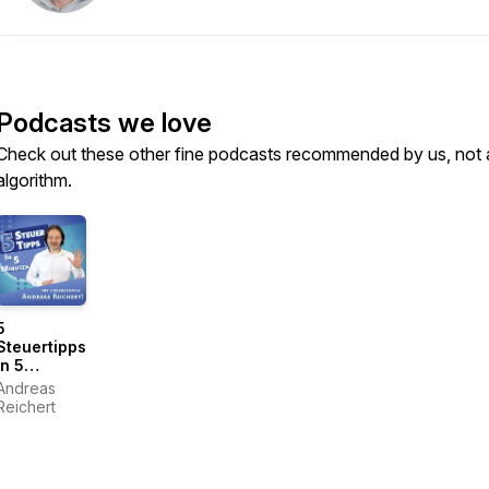
Podcasts we love
Check out these other fine podcasts recommended by us, not 
algorithm.
5
Steuertipps
in 5
Minuten
Andreas
Reichert