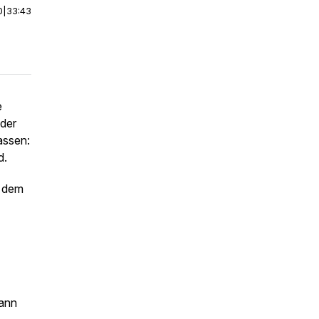
0
|
33:43
e
 der
assen:
d.
s dem
Dann