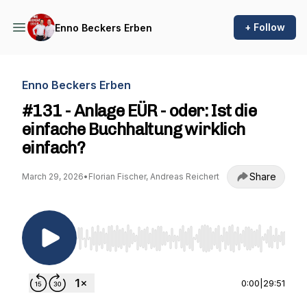
+ Follow
Enno Beckers Erben
Enno Beckers Erben
#131 - Anlage EÜR - oder: Ist die
einfache Buchhaltung wirklich
einfach?
Share
March 29, 2026
•
Florian Fischer, Andreas Reichert
Use Left/Right to seek, Home/End to jump to st
0:00
|
29:51